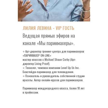
Будь с нами, будь в тренде
ЛИЛИЯ ЛЕВИНА - VIP ГОСТЬ
Ведущая прямых эфиров на
ИНТЕРНЕТ-МАГАЗИН
О КОМПАНИИ
БРЕНДЫ
канале «Мы парикмахеры».
ПАРТНЁРСТВО
РАСПИСАНИЕ АКАДЕМИИ
⭐ Арт-директор тренинг-центра для парикмахеров
КОНТАКТЫ
«ПАРИКМАХЕР ON-LINE»
мастер классов с Michael Shaun Corby (Арт-
директор Living Proof).
+7 931 288-78-97
Политика обработки
⭐ Технолог, чемпион компании Level Up Us Inc.
персональных данных
(пн-пт 09:30–18:30)
Бекстейдж-парикмахер для телевидения.
Договор оферты
Согласие лицензии
⭐ Основатель и руководитель собственной студии
Согласие на рассылки
красоты. Автор онлайн-курсов для парикмахеров.
*На сайте указана
*Instagram принадлежит Meta
Парикмахер международного класса, более 18 лет
рекомендованная розничная цена,
Platform Inc., которая
не является публичной офертой.
запрещена в России.
в профессии.