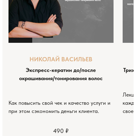
НИКОЛАЙ ВАСИЛЬЕВ
Экспресс-кератин до/после
Трих
окрашивания/тонирования волос
Лекци
Как повысить свой чек и качество услуги и
каждо
при этом сэкономить деньги клиента.
своем
.
490
₽