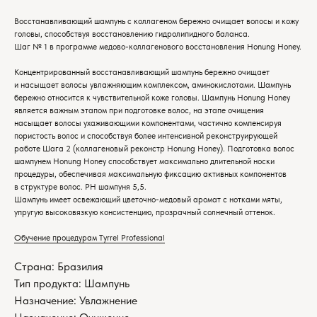
Восстанавливающий шампунь с коллагеном бережно очищает волосы и кожу
головы, способствуя восстановлению гидролипидного баланса.
Шаг № 1 в программе медово-коллагенового восстановления Honung Honey.
Концентрированный восстанавливающий шампунь бережно очищает
и насыщает волосы увлажняющим комплексом, аминокислотами. Шампунь
бережно относится к чувствительной коже головы. Шампунь Honung Honey
является важным этапом при подготовке волос, на этапе очищения
насыщает волосы ухаживающими компонентами, частично компенсируя
пористость волос и способствуя более интенсивной реконструирующей
работе Шага 2 (коллагеновый реконстр Honung Honey). Подготовка волос
шампунем Honung Honey способствует максимально длительной носки
процедуры, обеспечивая максимальную фиксацию активных компонентов
в структуре волос. PH шампуня 5,5.
Шампунь имеет освежающий цветочно-медовый аромат с нотками мяты,
упругую высоковязкую консистенцию, прозрачный солнечный оттенок.
Обучение процедурам Tyrrel Professional
Страна: Бразилия
Тип продукта: Шампунь
Назначение: Увлажнение