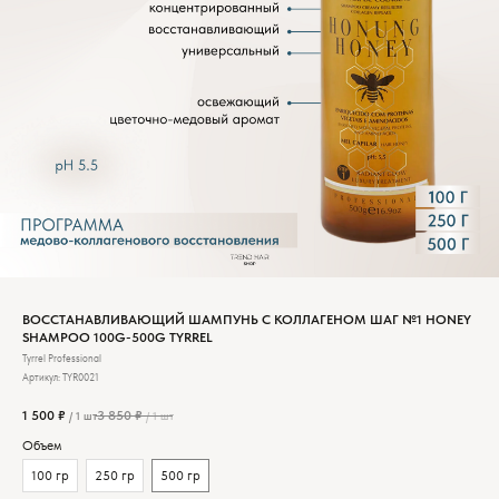
ВОССТАНАВЛИВАЮЩИЙ ШАМПУНЬ С КОЛЛАГЕНОМ ШАГ №1 HONEY
SHAMPOO 100G-500G TYRREL
Tyrrel Professional
Артикул:
TYR0021
1 500
₽
3 850
₽
/
1 шт
/
1 шт
Объем
100 гр
250 гр
500 гр