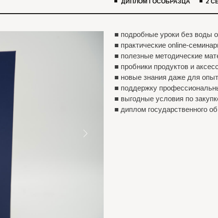
 средне-специальное
Доступ в
закрытый
?
ованные дипломы.
чат
для мастеров
ИНДИВИДУАЛЬНО OFFLINE