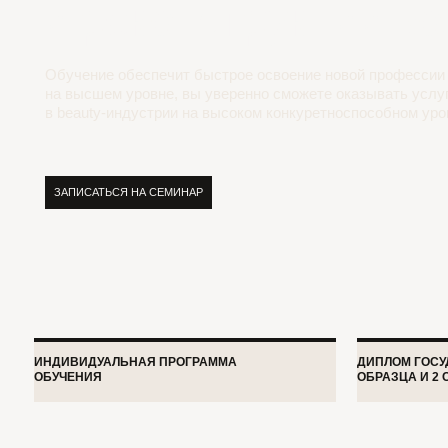
Обучение обеспечит быстрое освоение новой профессии
на высшем уровне, вы уверенно сможете оказывать услуги
в beauty-индустрии на высоком конкуретноспособном уровне!
ЗАПИСАТЬСЯ НА СЕМИНАР
ИНДИВИДУАЛЬНАЯ ПРОГРАММА
ДИПЛОМ ГОСУДАРСТВ
ОБУЧЕНИЯ
ОБРАЗЦА И 2 СЕРТИФ
Программа индивидуаль
2 ДНЯ ОНЛАЙН/
1 ДЕНЬ ОНЛАЙН/ОФЛАЙН