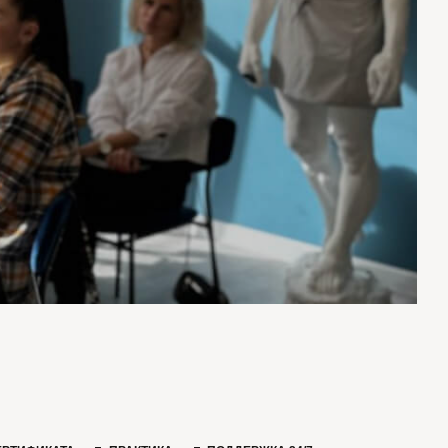
ПРАКТИКА
ПОДДЕРЖКА 24/7
еждународного уровня.
бот.
ических работ.
4/7.
льных средств и инструментов.
ификата о прохождении курса