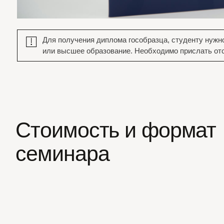
Как проходит обучение
/
Отработка на мо
Теория без воды, подробные
со сложными исх
ответы на вопросы любой
сложности.