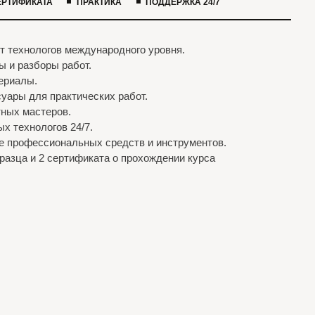
Доступ в
закрытый клуб
?
бьюти-предпринимателей
В стоимость входит: