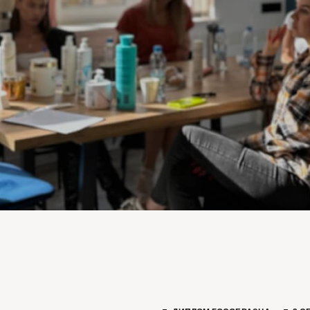
ДИПЛОМ ГОСОБРАЗЦА
2 СЕРТИФИКАТА
■ подробные уроки без воды от технологов м
■ практические online-семинары и разборы ра
■ полезные методические материалы.
■ пробники продуктов и аксессуары для практ
■ новые знания даже для опытных мастеров.
■ поддержку профессиональных технологов 2
■ выгодные условия по закупке профессиона
■ диплом государственного образца и 2 серт