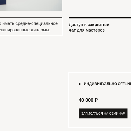
40 000 ₽
ЗАПИСАТЬСЯ НА СЕМИНАР
///
//
делях
Семинары ведут практикующие
одниками.
технологи парикмахеры-
модельеры с 20ти летним стажем.