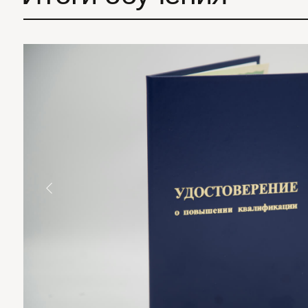
Для получения диплома гособразца, студенту нужно иметь
или высшее образование. Необходимо прислать отсканир
Стоимость и формат
семинара