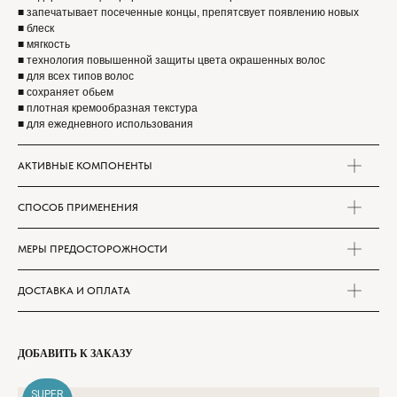
■ запечатывает посеченные концы, препятсвует появлению новых
■ блеск
■ мягкость
■ технология повышенной защиты цвета окрашенных волос
■ для всех типов волос
■ сохраняет обьем
■ плотная кремообразная текстура
■ для ежедневного использования
АКТИВНЫЕ КОМПОНЕНТЫ
СПОСОБ ПРИМЕНЕНИЯ
МЕРЫ ПРЕДОСТОРОЖНОСТИ
ДОСТАВКА И ОПЛАТА
[ОФОРМЛЕНИЕ ЗАКАЗА]
ДОБАВИТЬ К ЗАКАЗУ
Добавьте товар в корзину и заполните
контактные данные
SUPER