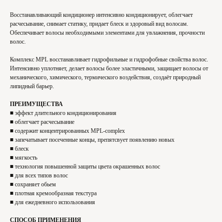
Восстанавливающий кондиционер интенсивно кондиционирует, облегчает
расчесывание, снимает статику, придает блеск и здоровый вид волосам.
Обеспечивает волосы необходимыми элементами для увлажнения, прочности
волос.
Комплекс MPL восстанавливает гидрофильные и гидрофобные свойства волос.
Интенсивно уплотняет, делает волосы более эластичными, защищает волосы от
механического, химического, термического воздействия, создаёт природный
липидный барьер.
ПРЕИМУЩЕСТВА
■ эффект длительного кондиционирования
■ облегчает расчесывание
■ содержит концентрированных MPL-complex
■ запечатывает посеченные концы, препятсвует появлению новых
■ блеск
■ мягкость
■ технология повышенной защиты цвета окрашенных волос
■ для всех типов волос
■ сохраняет обьем
■ плотная кремообразная текстура
■ для ежедневного использования
СПОСОБ ПРИМЕНЕНИЯ